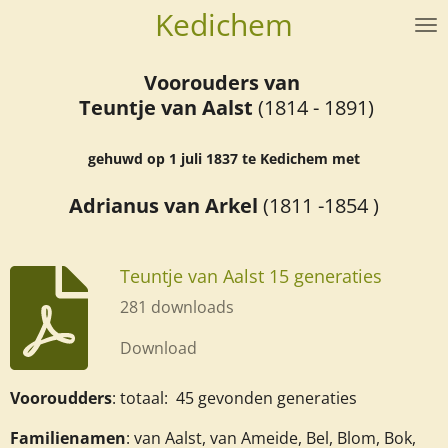
Kedichem
Ga
direct
naar
V
oorouders van
de
Teuntje van Aalst
(1814 - 1891)
hoofdinhoud
gehuwd op 1 juli 1837 te Kedichem met
Adrianus van Arkel
(1811 -1854 )
Teuntje van Aalst 15 generaties
281 downloads
Download
Vooroudders
: totaal: 45 gevonden generaties
Familienamen
: van Aalst, van Ameide, Bel, Blom, Bok,