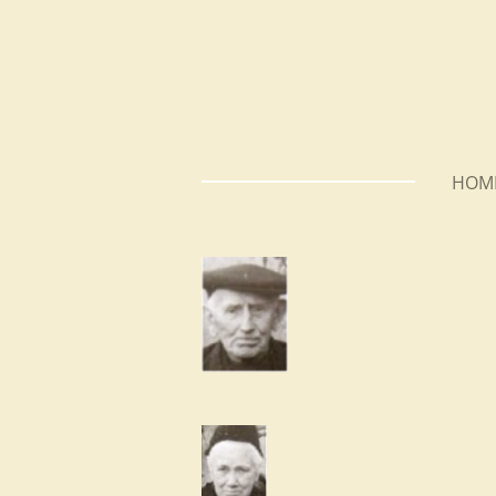
Ga
direct
naar
de
hoofdinhoud
HOM