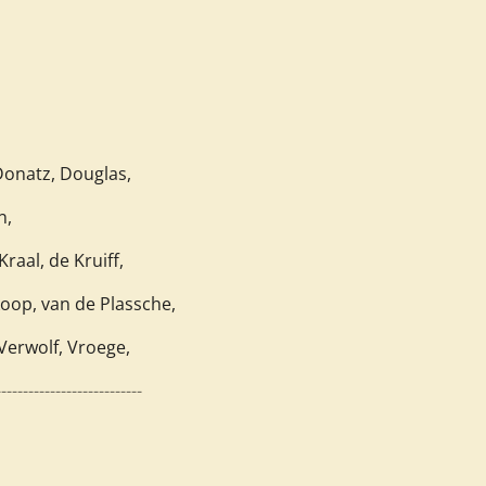
 Donatz,
Douglas,
n,
raal, de Kruiff,
koop,
van de Plassche,
Verwolf, Vroege,
---------------------------