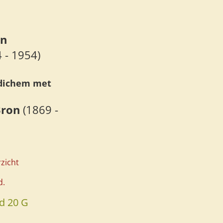
an
 - 1954)
edichem met
Bron
(1869 -
rzicht
d.
d 20 G