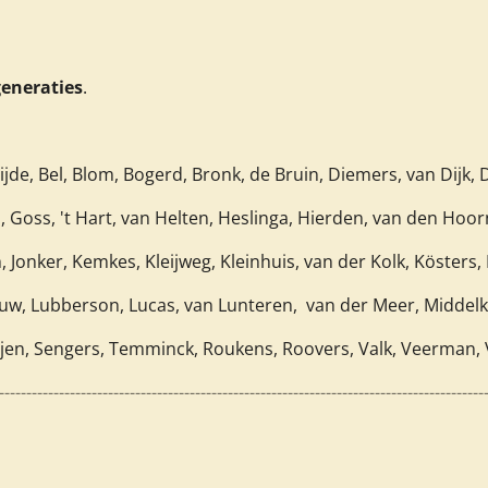
generaties
.
jde, Bel, Blom, Bogerd, Bronk, de Bruin,
Diemers, van Dijk,
Goss,
't Hart, van Helten, Heslinga, Hierden, van den Hoor
,
Jonker,
Kemkes, Kleijweg, Kleinhuis, van der Kolk, Kösters, K
rson, Lucas, van Lunteren, van der Meer, Middel
ngers, Temminck, Roukens, Roovers,
Valk, Veerman, 
-----------------------------------------------------------------------------------------