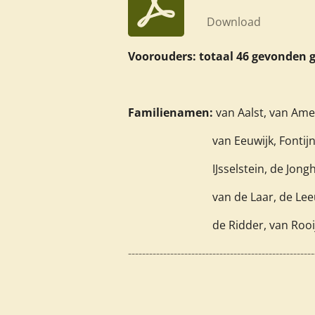
Download
Voorouders: totaal 46 gevonden 
Familienamen:
van Aalst, van Amei
van Eeuwijk, Fontijn, 
IJsselstein, de Jongh
van de Laar, de Leeuw, Lubbe
de Ridder, van Rooijen, Se
-----------------------------------------------------